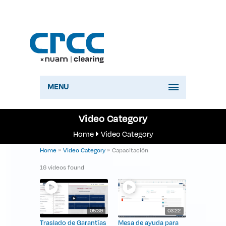
MENU
Video Category
Home
Video Category
Home
Video Category
Capacitación
»
»
16 videos found
05:39
03:22
Traslado de Garantías
Mesa de ayuda para