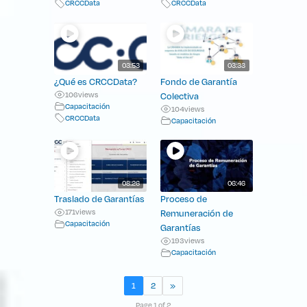
CRCCData
CRCCData
03:53
03:33
¿Qué es CRCCData?
Fondo de Garantía
106
views
Colectiva
Capacitación
104
views
CRCCData
Capacitación
08:26
06:46
Traslado de Garantías
Proceso de
171
views
Remuneración de
Capacitación
Garantías
193
views
Capacitación
1
2
»
Page 1 of 2