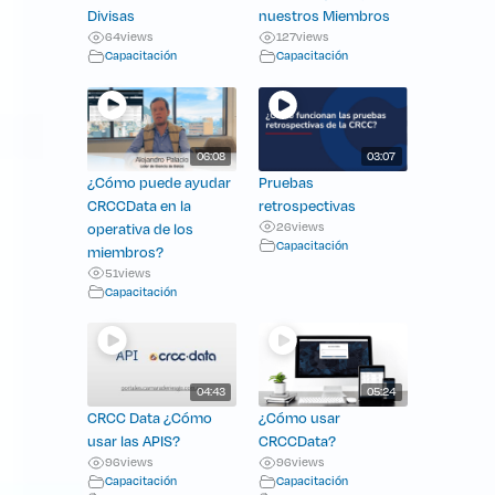
Divisas
nuestros Miembros
64
views
127
views
Capacitación
Capacitación
06:08
03:07
¿Cómo puede ayudar
Pruebas
CRCCData en la
retrospectivas
operativa de los
26
views
Capacitación
miembros?
51
views
Capacitación
04:43
05:24
CRCC Data ¿Cómo
¿Cómo usar
usar las APIS?
CRCCData?
96
views
96
views
Capacitación
Capacitación