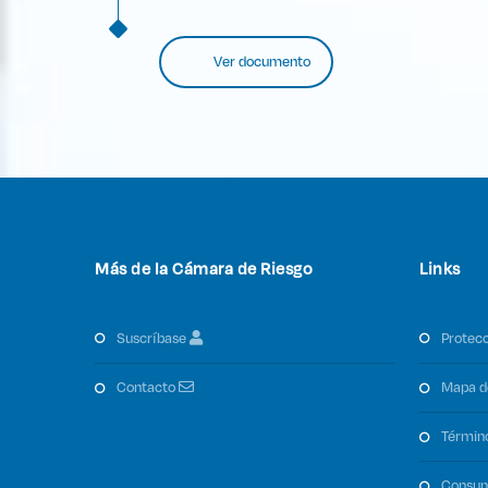
Ver documento
Más de la Cámara de Riesgo
Links
suscríbase
protec
contacto
mapa d
términ
consu