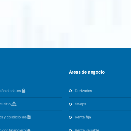
Áreas de negocio
ción de datos
derivados
el sitio
swaps
os y condiciones
renta fija
midor financiero
renta variable