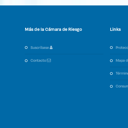
Más de la Cámara de Riesgo
Links
suscríbase
protec
contacto
mapa d
términ
consu