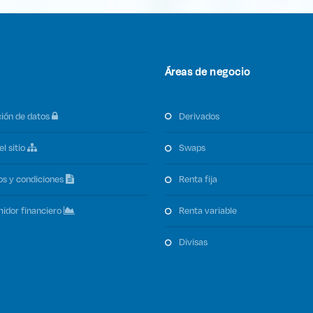
Áreas de negocio
ción de datos
derivados
el sitio
swaps
os y condiciones
renta fija
midor financiero
renta variable
divisas