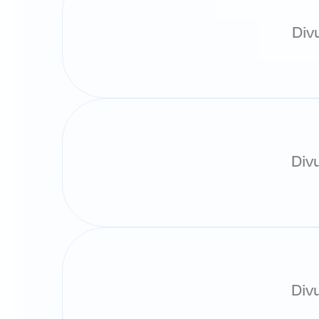
Div
Div
Div