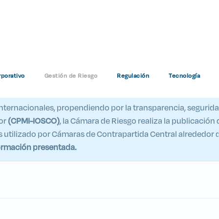
c Quantitative Disclosures
porativo
Gestión de Riesgo
Regulación
Tecnología
Home
Public Quantitative Disclosures – PQD
 internacionales, propendiendo por la transparencia, segurida
por
(CPMI-IOSCO)
, la Cámara de Riesgo realiza la publicación
es utilizado por Cámaras de Contrapartida Central alrededor
ormación presentada.