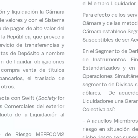
el Miembro Liquidador.
ón y liquidación la Cámara
Para efecto de los serv
de valores y con el Sistema
Cámara y de las metodol
 de pagos de alto valor del
Cámara establece Segm
 la República, que provee a
Susceptibles de ser Ac
ervicio de transferencias y
En el Segmento de Der
ntas de Depósito a nombre
de Instrumentos Fin
n de liquidar obligaciones
Estandarizados y en
 compra venta de títulos
Operaciones Simultáne
bancarios, el traslado de
segmento de Divisas s
otros.
dólares. De acuerdo
ecta con Swift (
Society
for
Liquidadores una Garant
s Comerciales del exterior
Colectiva así:
ducto de la Liquidación al
– A aquellos Miembros 
riesgo en situación de
lo de Riesgo MEFFCOM2
dicho riesgo sea super