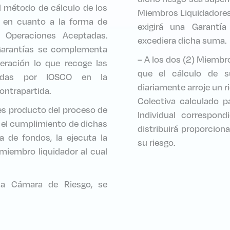
el método de cálculo de los
Miembros Liquidadores 
) en cuanto a la forma de
exigirá una Garantía
s Operaciones Aceptadas.
excediera dicha suma.
Garantías se complementa
– A los dos (2) Miembr
eración lo que recoge las
que el cálculo de su
ciadas por IOSCO en la
diariamente arroje un r
ontrapartida.
Colectiva calculado p
es producto del proceso de
Individual correspond
 el cumplimiento de dichas
distribuirá proporcio
a de fondos, la ejecuta la
su riesgo.
miembro liquidador al cual
 la Cámara de Riesgo, se