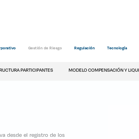
Modelo operativo
porativo
Gestión de Riesgo
Regulación
Tecnología
Home
Modelo operativo
RUCTURA PARTICIPANTES
MODELO COMPENSACIÓN Y LIQU
a desde el registro de los