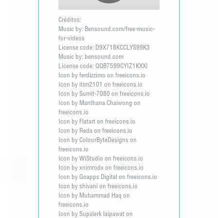
Créditos:
Music by: Bensound.com/free-music-
for-videos
License code: D9X718KCCLYS99K3
Music by: bensound.com
License code: QQB7599CYIZ1KXXI
Icon by ferdizzimo on freeicons.io
Icon by itim2101 on freeicons.io
Icon by Sumit-7080 on freeicons.io
Icon by Manthana Chaiwong on
freeicons.io
Icon by Flatart on freeicons.io
Icon by Reda on freeicons.io
Icon by ColourByteDesigns on
freeicons.io
Icon by WiStudio on freeicons.io
Icon by xnimrodx on freeicons.io
Icon by Goapps Digital on freeicons.io
Icon by shivani on freeicons.io
Icon by Muhammad Haq on
freeicons.io
Icon by Supalerk laipawat on