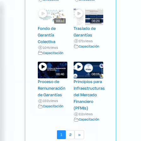
03:33
08:26
Fondo de
Traslado de
Garantía
Garantías
Colectiva
171
views
Capacitación
104
views
Capacitación
06:46
08:05
Proceso de
Principios para
Remuneración
Infraestructuras
de Garantías
del Mercado
193
views
Financiero
Capacitación
(PFMIs)
111
views
Capacitación
1
2
»