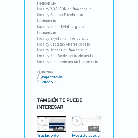
freeicons.io
Icon by WANICON on freeicons.io
Icon by Sorasak Pinwiset on
freeicons.io
Icon by ColourByteDesigns on
freeicons.io
Icon by Skyclick on freeicons.io
Icon by Geotatah on freeicons.io
Icon by Aficons on freeicons.io
Icon by Anu Rocks on freeicons.io
Icon by Ginkaewicons on freeicons.io
96
views
Capacitación
CRCCData
TAMBIÉN TE PUEDE
INTERESAR
05:39
03:22
Traslado de
Mesa de ayuda