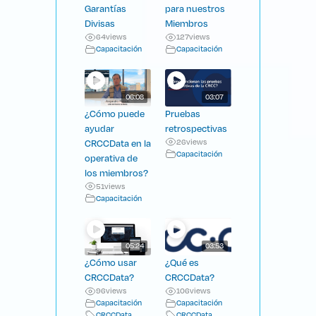
Garantías
para nuestros
Divisas
Miembros
64
views
127
views
Capacitación
Capacitación
06:08
03:07
¿Cómo puede
Pruebas
ayudar
retrospectivas
CRCCData en la
26
views
Capacitación
operativa de
los miembros?
51
views
Capacitación
05:24
03:53
¿Cómo usar
¿Qué es
CRCCData?
CRCCData?
96
views
106
views
Capacitación
Capacitación
CRCCData
CRCCData