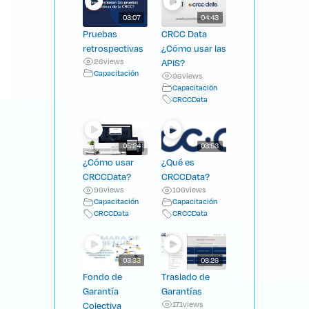
03:07
04:43
Pruebas
CRCC Data
retrospectivas
¿Cómo usar las
26
views
APIS?
Capacitación
96
views
Capacitación
CRCCData
05:24
03:53
¿Cómo usar
¿Qué es
CRCCData?
CRCCData?
96
views
106
views
Capacitación
Capacitación
CRCCData
CRCCData
03:33
08:26
Fondo de
Traslado de
Garantía
Garantías
Colectiva
171
views