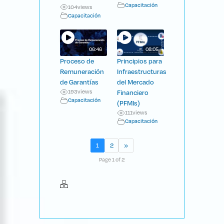
Capacitación
104
views
Capacitación
06:46
08:05
Proceso de
Principios para
Remuneración
Infraestructuras
de Garantías
del Mercado
193
views
Financiero
Capacitación
(PFMIs)
111
views
Capacitación
1
2
»
Page 1 of 2