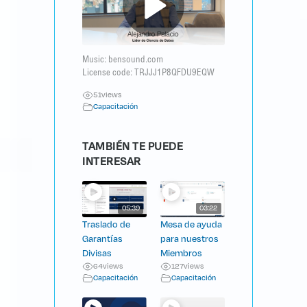
Music: bensound.com
License code: TRJJJ1P8QFDU9EQW
51
views
Capacitación
TAMBIÉN TE PUEDE
INTERESAR
05:39
03:22
Traslado de
Mesa de ayuda
Garantías
para nuestros
Divisas
Miembros
64
views
127
views
Capacitación
Capacitación