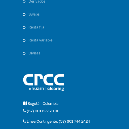
derivados
swaps
renta fija
renta variable
divisas
Bogotá - Colombia
(57) 601 327 70 00
Línea Contingente: (57) 601 744 2424