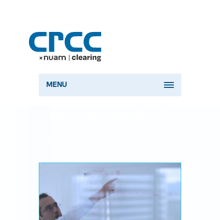
MENU
5 lecciones en planificación
financiera
Home
Uncategorized
5 lecciones en
planificación financiera