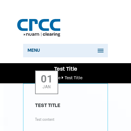
MENU
Test Title
01
Home
Test Title
JAN
TEST TITLE
Test content