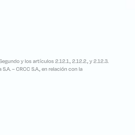
undo y los artículos 2.12.1., 2.12.2., y 2.12.3.
.A. – CRCC S.A., en relación con la