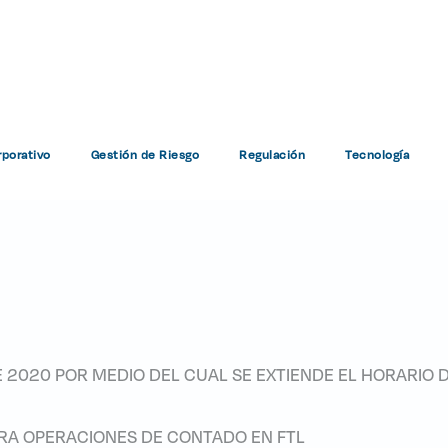
vos Contrapartida Central
porativo
Gestión de Riesgo
Regulación
Tecnología
Regulación
Boletines Normativos Contrapartida Central Instruct
E 2020 POR MEDIO DEL CUAL SE EXTIENDE EL HORARIO D
ARA OPERACIONES DE CONTADO EN FTL