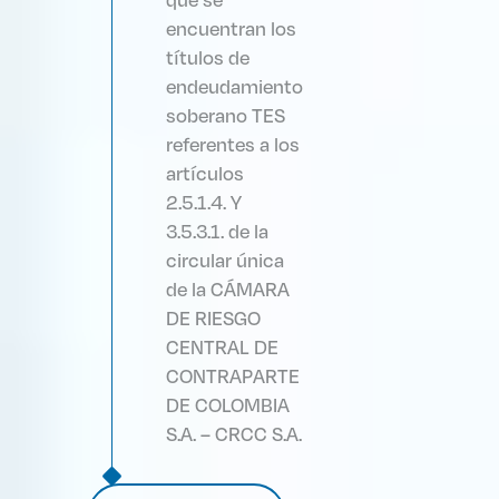
que se
encuentran los
títulos de
endeudamiento
soberano TES
referentes a los
artículos
2.5.1.4. Y
3.5.3.1. de la
circular única
de la CÁMARA
DE RIESGO
CENTRAL DE
CONTRAPARTE
DE COLOMBIA
S.A. – CRCC S.A.