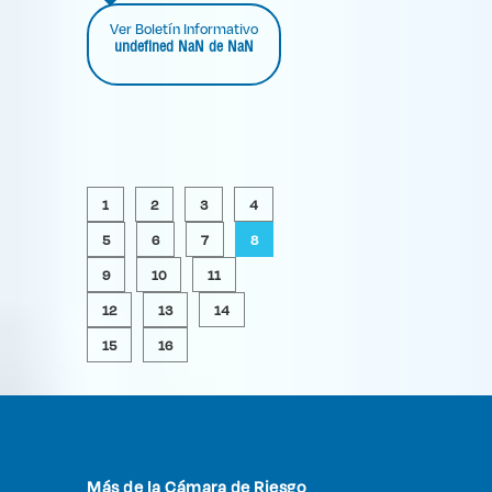
Ver Boletín Informativo
undefined NaN de NaN
1
2
3
4
5
6
7
8
9
10
11
12
13
14
15
16
Más de la Cámara de Riesgo