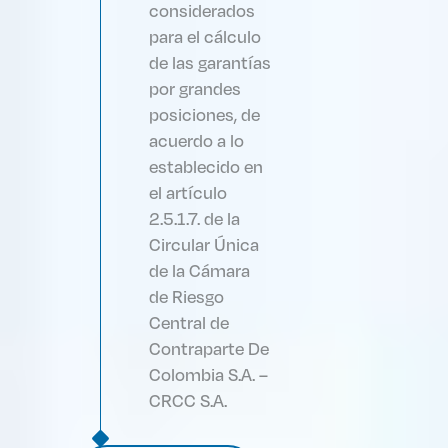
considerados
para el cálculo
de las garantías
por grandes
posiciones, de
acuerdo a lo
establecido en
el artículo
2.5.1.7. de la
Circular Única
de la Cámara
de Riesgo
Central de
Contraparte De
Colombia S.A. –
CRCC S.A.