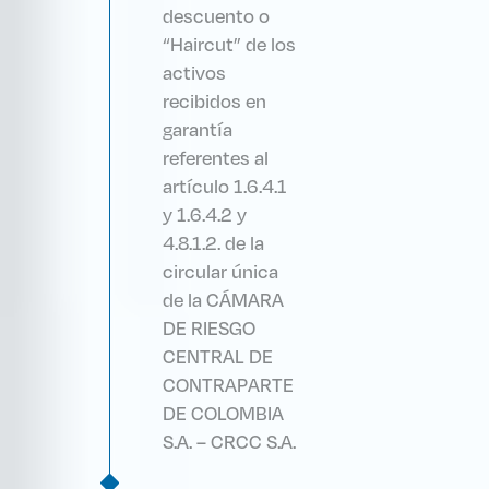
descuento o
“Haircut” de los
activos
recibidos en
garantía
referentes al
artículo 1.6.4.1
y 1.6.4.2 y
4.8.1.2. de la
circular única
de la CÁMARA
DE RIESGO
CENTRAL DE
CONTRAPARTE
DE COLOMBIA
S.A. – CRCC S.A.