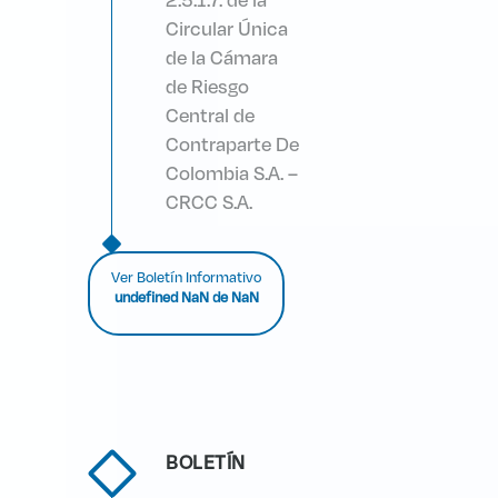
2.5.1.7. de la
Circular Única
de la Cámara
de Riesgo
Central de
Contraparte De
Colombia S.A. –
CRCC S.A.
Ver Boletín Informativo
undefined NaN de NaN
BOLETÍN