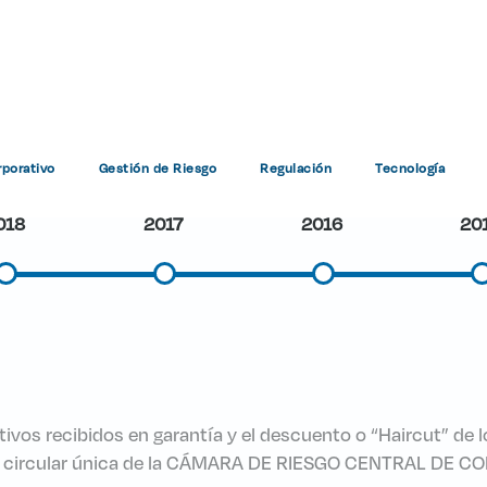
Boletines Informativos
porativo
Gestión de Riesgo
Regulación
Tecnología
Home
Regulación
Boletines Informativos
018
2017
2016
20
ivos recibidos en garantía y el descuento o “Haircut” de l
. de la circular única de la CÁMARA DE RIESGO CENTRAL D