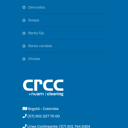
derivados
swaps
renta fija
renta variable
divisas
Bogotá - Colombia
(57) 601 327 70 00
Línea Contingente: (57) 601 744 2424