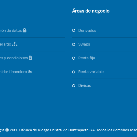
Áreas de negocio
ción de datos
derivados
el sitio
swaps
os y condiciones
renta fija
midor financiero
renta variable
divisas
ght © 2026 Cámara de Riesgo Central de Contraparte S.A. Todos los derechos rese