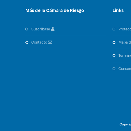
Más de la Cámara de Riesgo
Links
suscríbase
protec
contacto
mapa d
términ
consu
Copyri