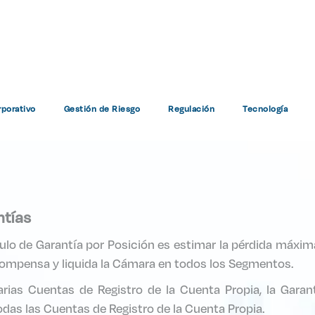
 General de Cálculo de G
porativo
Gestión de Riesgo
Regulación
Tecnología
Home
Esquema General de Cálculo de Garantías
ntías
culo de Garantía por Posición es estimar la pérdida máxim
compensa y liquida la Cámara en todos los Segmentos.
rias Cuentas de Registro de la Cuenta Propia, la Garant
das las Cuentas de Registro de la Cuenta Propia.