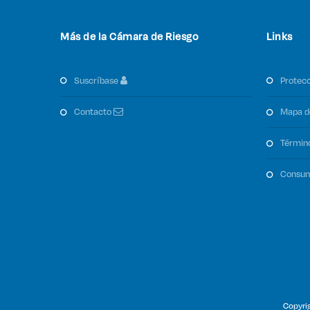
Más de la Cámara de Riesgo
Links
suscríbase
protec
contacto
mapa d
términ
consu
Copyri