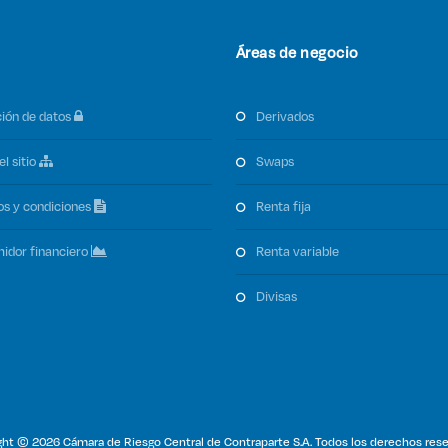
Áreas de negocio
ción de datos
derivados
el sitio
swaps
os y condiciones
renta fija
midor financiero
renta variable
divisas
ght © 2026 Cámara de Riesgo Central de Contraparte S.A. Todos los derechos rese